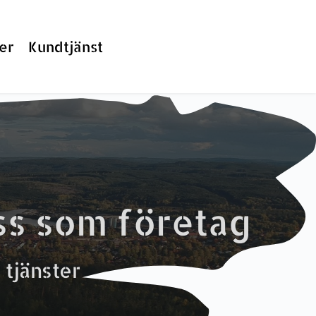
er
Kundtjänst
ss som företag
 tjänster